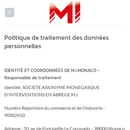
Skip
to
content
Politique de traitement des données
personnelles
IDENTITÉ ET COORDONNÉES DE M.I.MONACO –
Responsable de traitement
Identité: SOCIETE ANONYME MONEGASQUE
D’INTERVENTIONS EN ABREGE M.I.
Numéro Répertoire du commerce et de l’industrie :
90S02650
Adresse : 20, av. de Fontvieille Le Coronado – 98000 Monaco