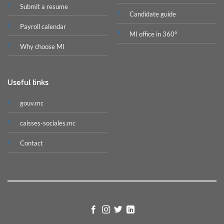
Submit a resume
Candidate guide
Payroll calendar
MI office in 360°
Why choose MI
Useful links
gouv.mc
caisses-sociales.mc
Contact